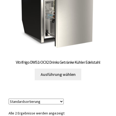
auf
OCX 2 Serie
der
Produktseite
Geräte Optionen
gewählt
werden
FAQ´s zur Website
Wissenswertes
Konfigurator
Vitrifrigo DW51i OCX2 Drinks Getränke Kühler Edelstahl
Dieses
Kontakt
Ausführung wählen
Produkt
weist
mehrere
Varianten
auf.
Die
Alle 2 Ergebnisse werden angezeigt