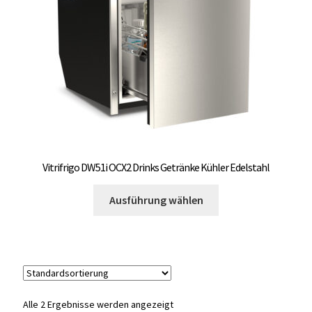
auf
OCX 2 Serie
der
Produktseite
Geräte Optionen
gewählt
werden
FAQ´s zur Website
Wissenswertes
Konfigurator
Vitrifrigo DW51i OCX2 Drinks Getränke Kühler Edelstahl
Dieses
Kontakt
Ausführung wählen
Produkt
weist
mehrere
Varianten
auf.
Die
Alle 2 Ergebnisse werden angezeigt