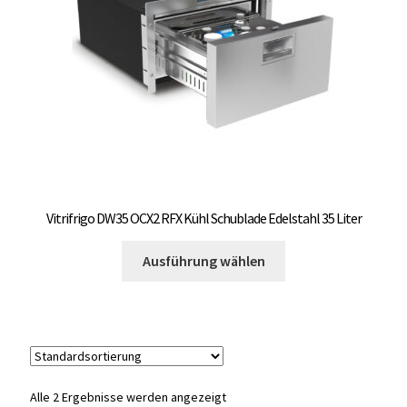
auf
OCX 2 Serie
der
Produktseite
Geräte Optionen
gewählt
werden
FAQ´s zur Website
Wissenswertes
Konfigurator
Vitrifrigo DW35 OCX2 RFX Kühl Schublade Edelstahl 35 Liter
Dieses
Kontakt
Ausführung wählen
Produkt
weist
mehrere
Varianten
auf.
Die
Alle 2 Ergebnisse werden angezeigt