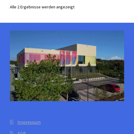
Die
Alle 2 Ergebnisse werden angezeigt
Optionen
können
auf
der
Produktseite
gewählt
werden
Impressum
AGB