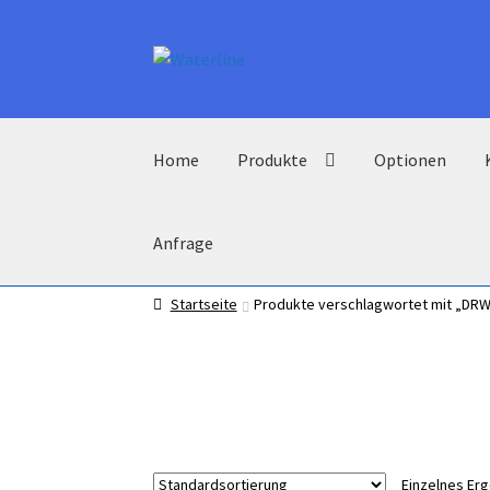
Zur
Zum
Navigation
Inhalt
springen
springen
Home
Produkte
Optionen
Anfrage
Startseite
Produkte verschlagwortet mit „DRW
Einzelnes Er