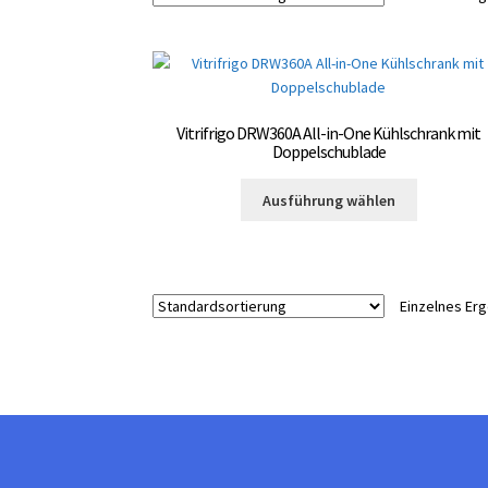
Vitrifrigo DRW360A All-in-One Kühlschrank mit
Doppelschublade
Dieses
Ausführung wählen
Produkt
weist
mehrere
Varianten
Einzelnes Er
auf.
Die
Optionen
können
auf
der
Produktsei
gewählt