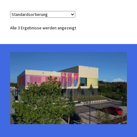
mehrere
Varianten
auf.
Die
Alle 3 Ergebnisse werden angezeigt
Optionen
können
auf
der
Produktseite
gewählt
werden