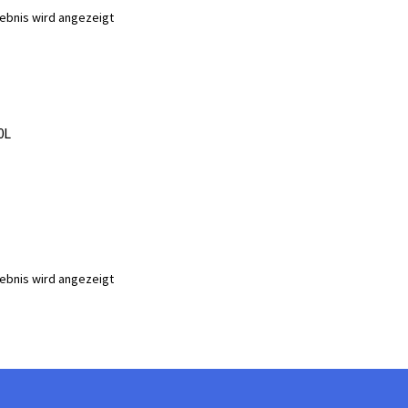
gebnis wird angezeigt
0L
gebnis wird angezeigt
te