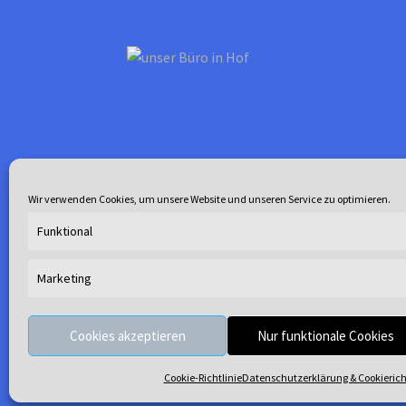
gewählt
werden
Wir verwenden Cookies, um unsere Website und unseren Service zu optimieren.
Funktional
Marketing
© Waterline 2026
.
Cookies akzeptieren
Nur funktionale Cookies
Cookie-Richtlinie
Datenschutzerklärung & Cookierich