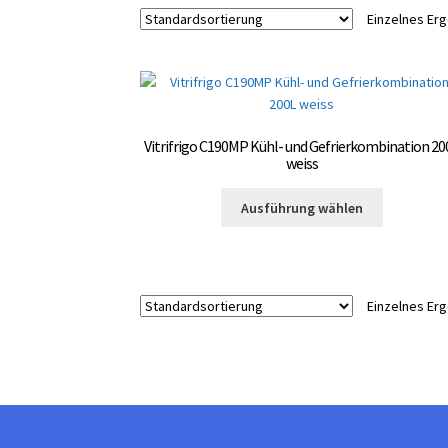
Einzelnes Er
Vitrifrigo C190MP Kühl- und Gefrierkombination 20
weiss
Dieses
Ausführung wählen
Produkt
weist
mehrere
Varianten
Einzelnes Er
auf.
Die
Optionen
können
auf
der
Produktsei