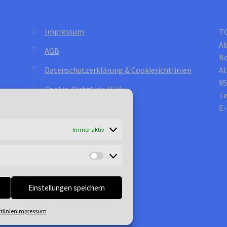
Impressum
T
Ab
AGB
B
Datenschutzerklärung & Cookierichtlinien
Al
95
Cookie-Richtlinie (EU)
Te
E-
Immer aktiv
Marketing
Einstellungen speichern
tlinien
Impressum