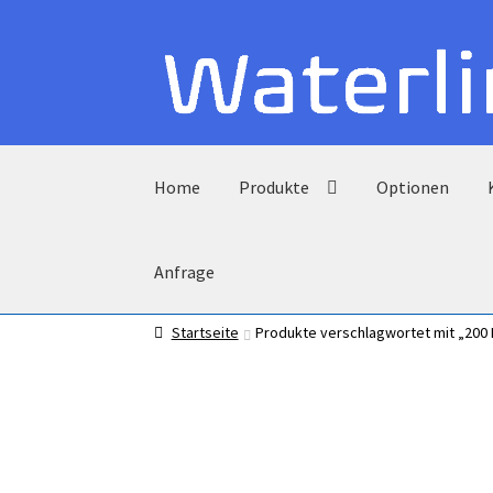
Zur
Zum
Navigation
Inhalt
springen
springen
Home
Produkte
Optionen
Anfrage
Startseite
Produkte verschlagwortet mit „200 L