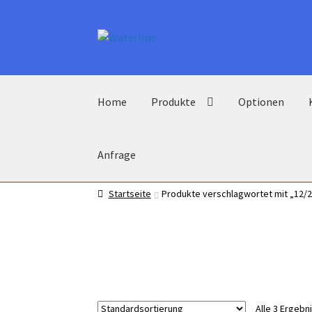
Zur
Zum
Navigation
Inhalt
springen
springen
Home
Produkte
Optionen
Anfrage
Startseite
Produkte verschlagwortet mit „12/2
Alle 3 Ergeb