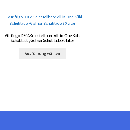
Vitrifrigo D30AX einstellbare All-in-One Kühl
Schublade /Gefrier Schublade 30 Liter
Dieses
Ausführung wählen
Produkt
weist
mehrere
Varianten
auf.
Die
Optionen
können
auf
der
Produktseite
gewählt