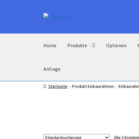
Zur
Zum
Navigation
Inhalt
springen
springen
Home
Produkte
Optionen
Anfrage
Startseite
Produkt Einbaurahmen
Einbaurahm
Alle 3 Ergeb