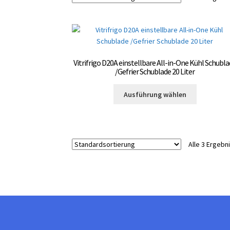
Vitrifrigo D20A einstellbare All-in-One Kühl Schubl
/Gefrier Schublade 20 Liter
Dieses
Ausführung wählen
Produkt
weist
mehrere
Varianten
Alle 3 Ergeb
auf.
Die
Optionen
können
auf
der
Produktsei
gewählt